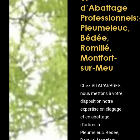
d’Abattage
Professionnels
Pleumeleuc,
Bédée,
Romillé,
Montfort-
sur-Meu
Chez VITAL’ARBRES,
nous mettons à votre
disposition notre
expertise en élagage
et en abattage
d’arbres à
Pleumeleuc, Bédée,