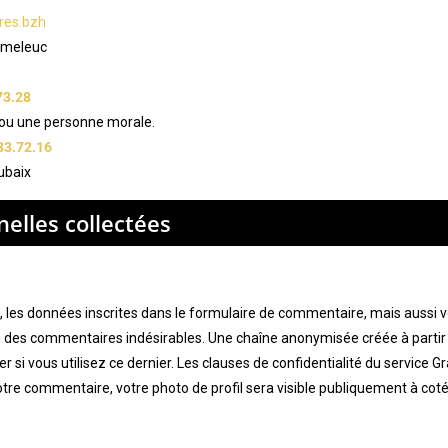
bres.bzh
eumeleuc
73.28
 ou une personne morale.
83.72.16
ubaix
elles collectées
les données inscrites dans le formulaire de commentaire, mais aussi votr
ion des commentaires indésirables. Une chaîne anonymisée créée à part
 si vous utilisez ce dernier. Les clauses de confidentialité du service Gra
otre commentaire, votre photo de profil sera visible publiquement à co