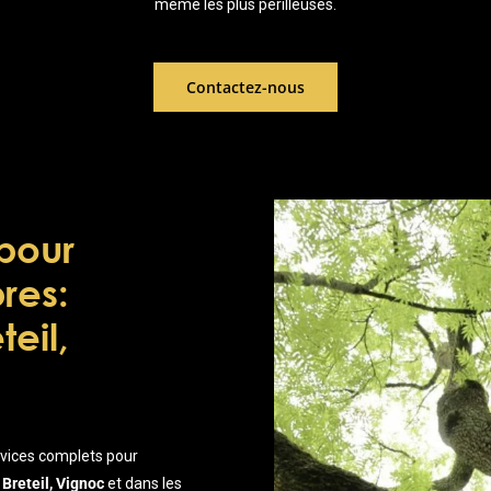
même les plus périlleuses.
Contactez-nous
pour
res:
eil,
vices complets pour
Breteil, Vignoc
et dans les