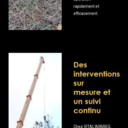
rapidement et
efficacement.
Des
interventions
sur
mesure et
un suivi
continu
Chez VITAL’ARBRES,