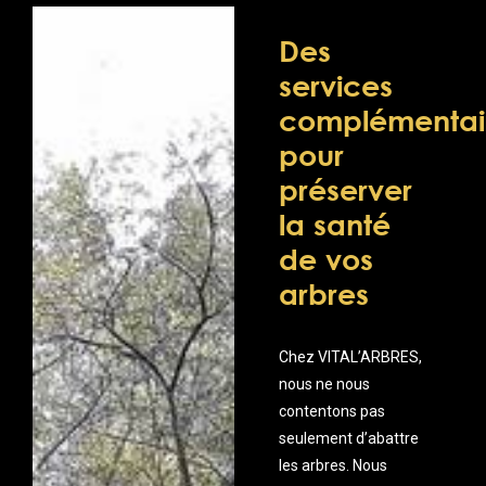
Des
services
complémentai
pour
préserver
la santé
de vos
arbres
Chez VITAL’ARBRES,
nous ne nous
contentons pas
seulement d’abattre
les arbres. Nous