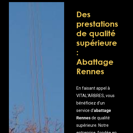
Des
prestations
de qualité
supérieure
:
Abattage
Rennes
En faisant appel à
VITAL’ARBRES, vous
bénéficiez d’un
service d’
abattage
Rennes
de qualité
supérieure. Notre
entreprise, fondée en